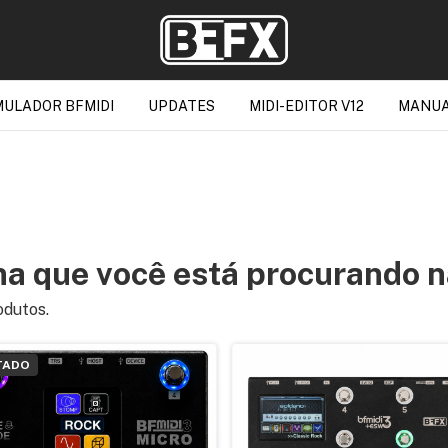
MULADOR BFMIDI
UPDATES
MIDI-EDITOR V12
MANUA
a que você está procurando n
odutos.
TADO