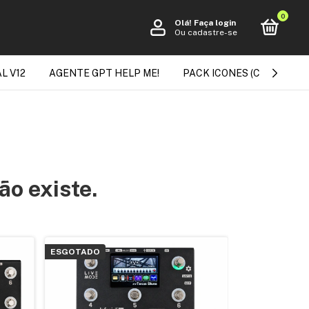
0
Olá!
Faça login
Ou cadastre-se
L V12
AGENTE GPT HELP ME!
PACK ICONES (CLEITON FE
ão existe.
ESGOTADO