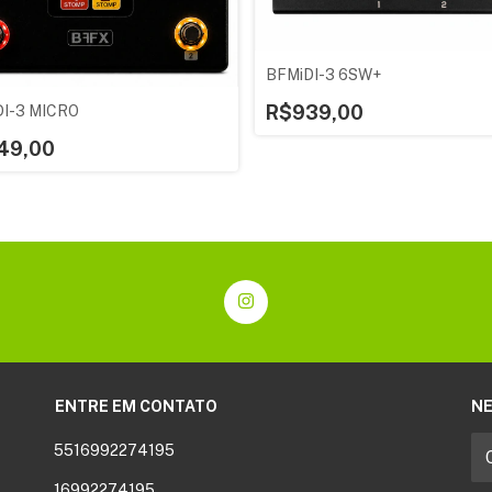
BFMiDI-3 6SW+
R$939,00
DI-3 MICRO
49,00
ENTRE EM CONTATO
N
5516992274195
16992274195